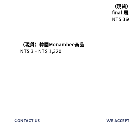
（現貨）H
final 
Regula
NT$ 36
price
（現貨）韓國Monamhee商品
Regular
NT$ 3
-
NT$ 1,320
price
Contact us
We accep