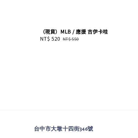
（現貨）MLB / 應援 吉伊卡哇
Sale
NT$ 520
Regular
NT$ 550
price
price
台中市大墩十四街346號