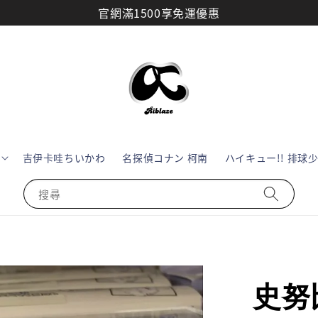
官網滿1500享免運優惠
吉伊卡哇ちいかわ
名探偵コナン 柯南
ハイキュー!! 排球
搜尋
史努