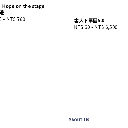
ope on the stage
周邊
r
0
-
NT$ 780
客人下單區5.0
Regular
NT$ 60
-
NT$ 6,500
price
t
About Us