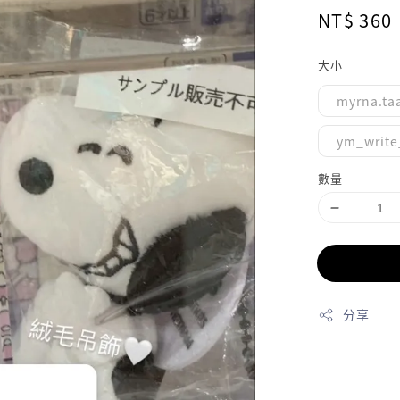
Regular
NT$ 360
price
大小
myrna.ta
ym_write
數量
分享