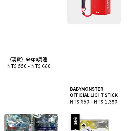
（現貨）aespa周邊
Regular
NT$ 550
-
NT$ 680
price
BABYMONSTER
OFFICIAL LIGHT STICK
Regular
NT$ 650
-
NT$ 1,380
price
優惠