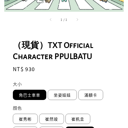
1
/
1
（現貨）TXT Official
Character PPULBATU
Regular
NT$ 930
price
大小
角巴士車車
坐姿娃娃
滿額卡
顔色
崔秀彬
崔然竣
崔杋圭