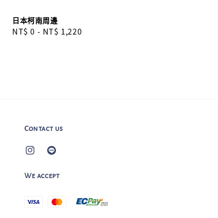
日本柯南周邊
Regular
NT$ 0
-
NT$ 1,220
price
Contact us
We accept