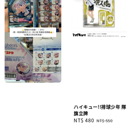
ハイキュー!!排球少年 隊
旗立牌
Sale
NT$ 480
Regular
NT$ 550
price
price